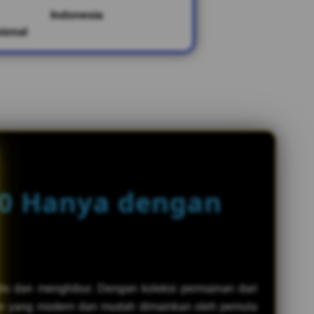
Indonesia
ional
00 Hanya dengan
tis dan menghibur. Dengan koleksi permainan dari
inan yang modern dan mudah dimainkan oleh pemula