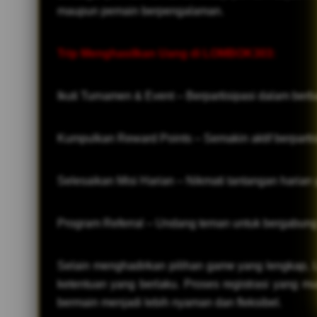
maupun pemain berpengalaman.
Trip Menghasilkan Uang di LOMBOK303:
Ikuti Turnamen & Event – Berpartisipasi dalam ber
Kumpulkan Reward Points – Semakin aktif berpartis
Selesaikan Misi Harian – Nikmati tantangan haria
Program Referral – Undang teman untuk bergabung d
Selain menghadirkan pilihan game yang lengkap,
ketentuan yang berlaku. Proses registrasi yang m
bermain menjadi lebih nyaman dan fleksibel.