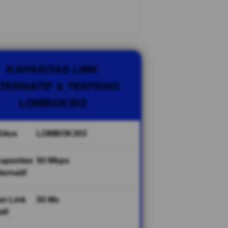
gam fitur menarik, serta promo eksklusif
k member baru maupun member setia.
KAPASITAS LINK
TERNATIF & TENTANG
LOMBOK303
itus
LOMBOK303
Kapasitas
50 Mbps
ternatif
an Link
50 Ms
tif