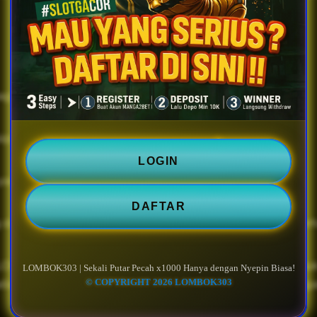
bagai kompetisi dengan hadiah menarik.
ipasi, semakin banyak poin yang dapat ditukarkan.
LOGIN
n yang memberikan berbagai bonus dan hadiah.
DAFTAR
an dapatkan reward tambahan dari setiap referensi yang berha
 LOMBOK303 juga menyediakan berbagai promo menarik untuk
LOMBOK303 | Sekali Putar Pecah x1000 Hanya dengan Nyepin Biasa!
© COPYRIGHT 2026 LOMBOK303
udah, sistem deposit dan withdraw yang efisien, serta duku