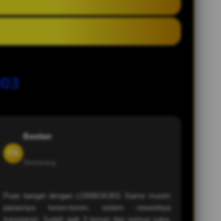
03
Bastian
FN
Semarang
Puas banget dengan LOMBOK303. Game musim
panasnya keren-keren, sistem rewardnya
transparan. Sudah ajak 3 teman dan semua suka.