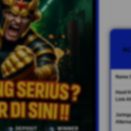
bera
untu
V
i
e
w
AL
l
i
c
e
n
Nama S
s
e
Hasil 
d
e
Link Al
t
a
Jaring
i
Alterna
l
s